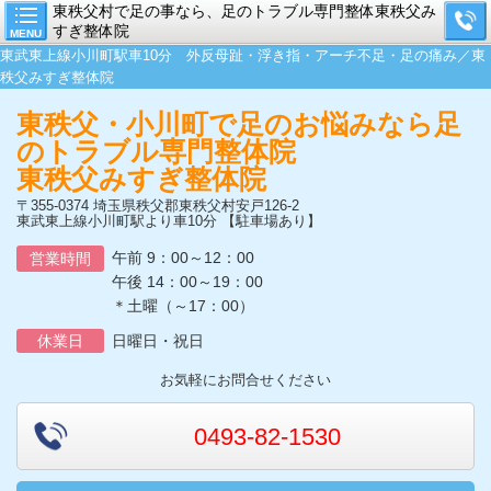
東秩父村で足の事なら、足のトラブル専門整体東秩父み
すぎ整体院
MENU
東武東上線小川町駅車10分 外反母趾・浮き指・アーチ不足・足の痛み／東
秩父みすぎ整体院
東秩父・小川町で足のお悩みなら足
のトラブル専門整体院
東秩父みすぎ整体院
〒355-0374 埼玉県秩父郡東秩父村安戸126-2
東武東上線小川町駅より車10分 【駐車場あり】
午前 9：00～12：00
営業時間
午後 14：00～19：00
＊土曜（～17：00）
休業日
日曜日・祝日
お気軽にお問合せください
0493-82-1530